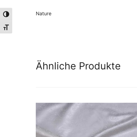
Nature
Umschalten auf hohe Kontraste
Schrift vergrößern
Ähnliche Produkte