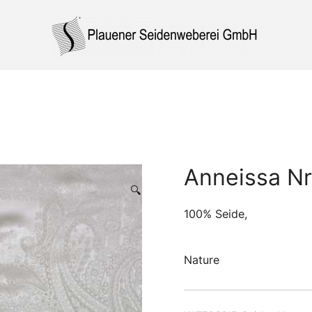
Ihr Spezialist für Naturseide Made in Germany
Plauener Seidenweberei GmbH
Anneissa N
🔍
100% Seide,
Nature