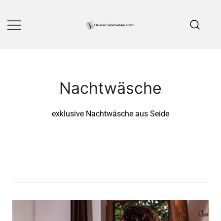
Ihr Spezialist für Naturseide Made
Plauener Seidenweberei
in Germany
GmbH
Nachtwäsche
exklusive Nachtwäsche aus Seide